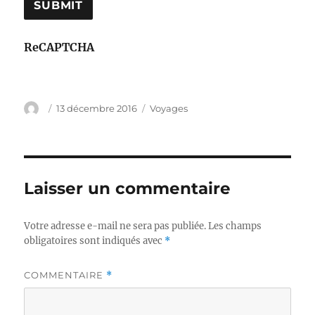
ReCAPTCHA
Auteur
Publié
Catégories
13 décembre 2016
Voyages
le
Laisser un commentaire
Votre adresse e-mail ne sera pas publiée.
Les champs
obligatoires sont indiqués avec
*
COMMENTAIRE
*