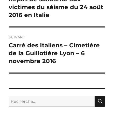
précédente :
victimes du séisme du 24 août
l’article
2016 en Italie
SUIVANT
Carré des Italiens – Cimetière
Publication
suivante :
de la Guillotière Lyon – 6
novembre 2016
RE
Recherche
pour :