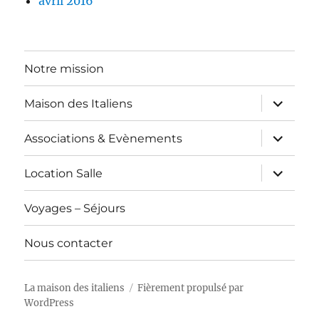
avril 2016
Notre mission
ouvrir
Maison des Italiens
le
sous-
menu
ouvrir
Associations & Evènements
le
sous-
menu
ouvrir
Location Salle
le
sous-
menu
Voyages – Séjours
Nous contacter
La maison des italiens
Fièrement propulsé par
WordPress