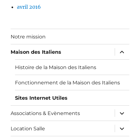
avril 2016
Notre mission
ouvrir
Maison des Italiens
le
sous-
menu
Histoire de la Maison des Italiens
Fonctionnement de la Maison des Italiens
Sites Internet Utiles
ouvrir
Associations & Evènements
le
sous-
menu
ouvrir
Location Salle
le
sous-