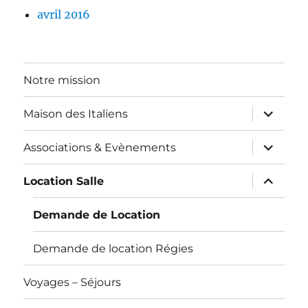
avril 2016
Notre mission
ouvrir
Maison des Italiens
le
sous-
menu
ouvrir
Associations & Evènements
le
sous-
menu
ouvrir
Location Salle
le
sous-
menu
Demande de Location
Demande de location Régies
Voyages – Séjours