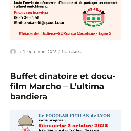
Auteur
Publié
Catégories
1 septembre 2025
Non classé
le
Buffet dinatoire et docu-
film Marcho – L’ultima
bandiera