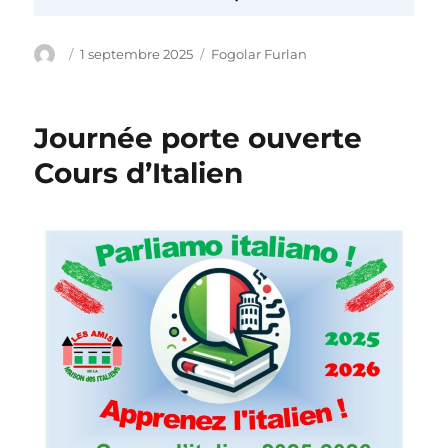
Auteur
Publié
Catégories
1 septembre 2025
Fogolar Furlan
le
Journée porte ouverte
Cours d’Italien