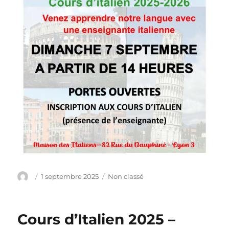
Auteur
Publié
Catégories
1 septembre 2025
Non classé
le
Cours d’Italien 2025 –