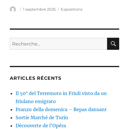
Auteur
Publié
Catégories
1 septembre 2025
Expositions
le
RE
Recherche
pour :
ARTICLES RÉCENTS
Il 50° del Terremoto in Friuli visto da un
friulano emigrato
Pranzo della domenica – Repas dansant
Sortie Marché de Turin
Découverte de l’Opéra