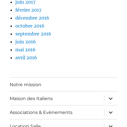
juin 2017
février 2017
décembre 2016
octobre 2016
septembre 2016
juin 2016
mai 2016
avril 2016
Notre mission
ouvrir
Maison des Italiens
le
sous-
menu
ouvrir
Associations & Evènements
le
sous-
menu
ouvrir
Location Salle