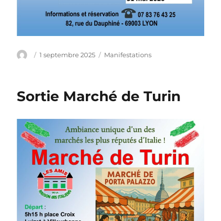
Auteur
Publié
Catégories
1 septembre 2025
Manifestations
le
Sortie Marché de Turin