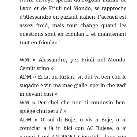
Lyon et de Friuli nel Mondo, se rapproche
d’Alessandro en parlant italien, l’accueil est
assez froid, mais tout change quand les
questions sont en frioulan … et maintenant
tout en frioulan !
WM « Alessandro, per Friuli nel Mondo.
Cemût stino »
ADM « Ei la, un furlan, si, dût va ben cun le
suqadre e vin ma mae gialle, sperin che vadi
in devant cusi »
WM « Per chei che non ti connosin ben,
spiégé chui setu ? »
ADM « O sui di Buje, o viv a Buje, o ai
comiciat a là in bici con AC Bujese, o ai
garegiat nel ANDRONI Giocatoli, dopo con