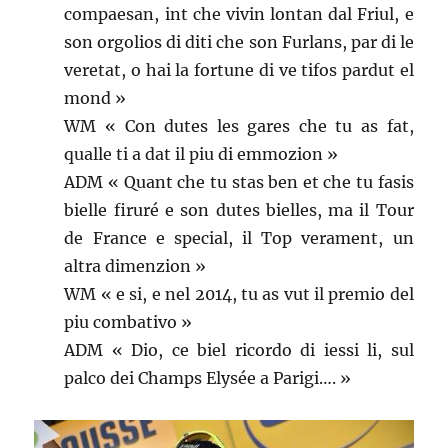
compaesan, int che vivin lontan dal Friul, e
son orgolios di diti che son Furlans, par di le
veretat, o hai la fortune di ve tifos pardut el
mond »
WM « Con dutes les gares che tu as fat,
qualle ti a dat il piu di emmozion »
ADM « Quant che tu stas ben et che tu fasis
bielle firuré e son dutes bielles, ma il Tour
de France e special, il Top verament, un
altra dimenzion »
WM « e si, e nel 2014, tu as vut il premio del
piu combativo »
ADM « Dio, ce biel ricordo di iessi li, sul
palco dei Champs Elysée a Parigi…. »