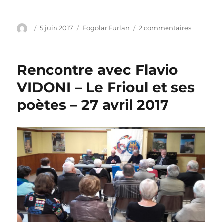
Auteur
Publié
Catégories
sur
5 juin 2017
Fogolar Furlan
2 commentaires
le
Hommag
à
Madame
Rencontre avec Flavio
Catherin
Del
VIDONI – Le Frioul et ses
Medico
poètes – 27 avril 2017
/
Ponis