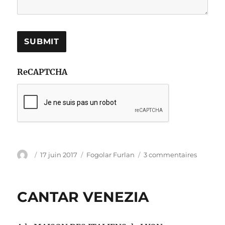
ReCAPTCHA
Auteur
Publié
Catégories
sur
17 juin 2017
Fogolar Furlan
3 commentaires
le
Soutene
les
sportifs
CANTAR VENEZIA
Frioulan
!