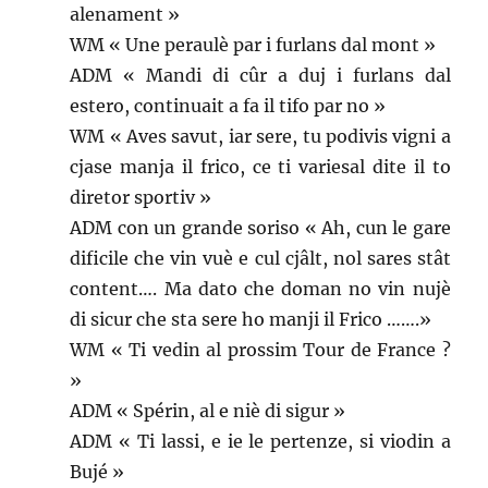
alenament »
WM « Une peraulè par i furlans dal mont »
ADM « Mandi di cûr a duj i furlans dal
estero, continuait a fa il tifo par no »
WM « Aves savut, iar sere, tu podivis vigni a
cjase manja il frico, ce ti variesal dite il to
diretor sportiv »
ADM con un grande soriso « Ah, cun le gare
dificile che vin vuè e cul cjâlt, nol sares stât
content…. Ma dato che doman no vin nujè
di sicur che sta sere ho manji il Frico …….»
WM « Ti vedin al prossim Tour de France ?
»
ADM « Spérin, al e niè di sigur »
ADM « Ti lassi, e ie le pertenze, si viodin a
Bujé »