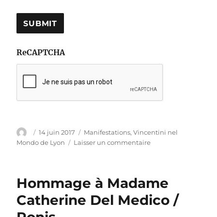
ReCAPTCHA
Auteur
Publié
Catégories
14 juin 2017
Manifestations
,
Vincentini nel
le
sur
Mondo de Lyon
Laisser un commentaire
CANTAR
VENEZIA
Hommage à Madame
Catherine Del Medico /