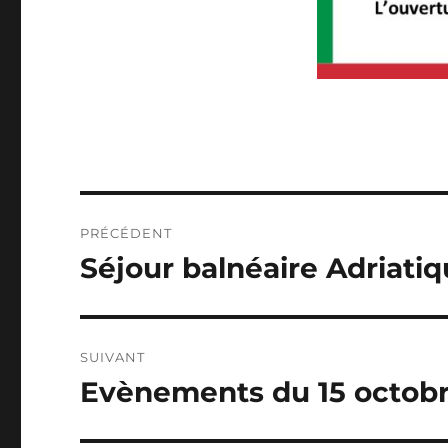
Navigation
PRÉCÉDENT
de
Séjour balnéaire Adriati
Publication
précédente :
l’article
SUIVANT
Evènements du 15 octob
Publication
suivante :