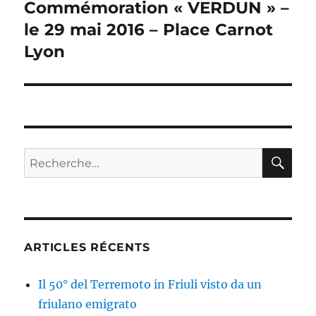
Commémoration « VERDUN » –
Publication
suivante :
le 29 mai 2016 – Place Carnot
Lyon
RE
Recherche
pour :
ARTICLES RÉCENTS
Il 50° del Terremoto in Friuli visto da un
friulano emigrato