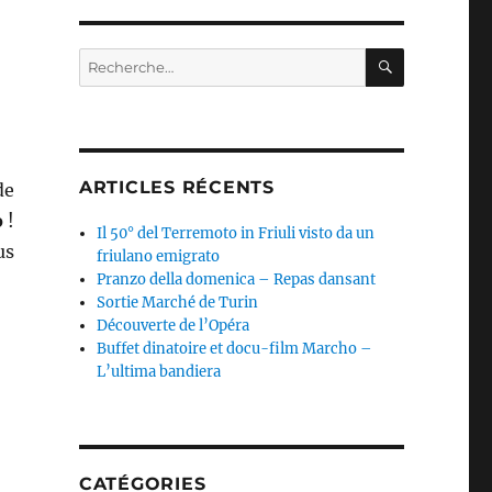
RECHERC
Recherche
pour :
ARTICLES RÉCENTS
de
o
!
Il 50° del Terremoto in Friuli visto da un
us
friulano emigrato
Pranzo della domenica – Repas dansant
Sortie Marché de Turin
Découverte de l’Opéra
Buffet dinatoire et docu-film Marcho –
L’ultima bandiera
CATÉGORIES