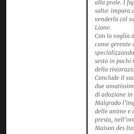
alla prole. I f
salto: impara 
venderla col s
Lione.
Con la voglia d
come gerente d
specializzandos
sesto in pochi 
della ristorazi
Conclude il su
due amatissimi
di adozione in
Malgrado l’im
delle anime e 
presta, nell’o
Maison des Ita