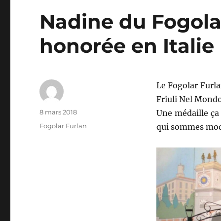
Nadine du Fogola
honorée en Italie
Le Fogolar Furl
Friuli Nel Mondo 
Auteur
Publié
8 mars 2018
Une médaille ça
le
Catégories
Fogolar Furlan
qui sommes mod