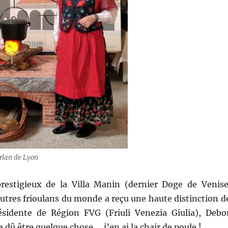
rlan de Lyon
restigieux de la Villa Manin (dernier Doge de Venise
utres frioulans du monde a reçu une haute distinction d
sidente de Région FVG (Friuli Venezia Giulia), Debo
 dû être quelque chose … j’en ai la chair de poule !