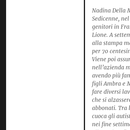
Nadina Della M
Sedicenne, nel
genitori in Fra
Lione. A sette
alla stampa ma
per 70 centesim
Viene poi assun
nell’azienda m
avendo più fam
figli Ambra e M
fare diversi la
che si alzasser
abbonati. Tra 
cuoca gli autis
nei fine setti