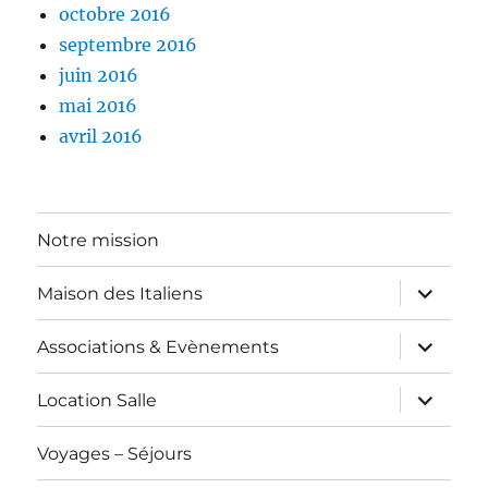
octobre 2016
septembre 2016
juin 2016
mai 2016
avril 2016
Notre mission
ouvrir
Maison des Italiens
le
sous-
menu
ouvrir
Associations & Evènements
le
sous-
menu
ouvrir
Location Salle
le
sous-
menu
Voyages – Séjours