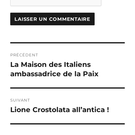
Navigation
PRÉCÉDENT
de
La Maison des Italiens
Publication
précédente :
ambassadrice de la Paix
l’article
SUIVANT
Lione Crostolata all’antica !
Publication
suivante :