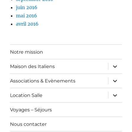
juin 2016
mai 2016
avril 2016
Notre mission
ouvrir
Maison des Italiens
le
sous-
menu
ouvrir
Associations & Evènements
le
sous-
menu
ouvrir
Location Salle
le
sous-
menu
Voyages – Séjours
Nous contacter