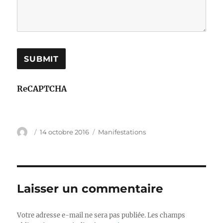
ReCAPTCHA
Auteur
Publié
Catégories
14 octobre 2016
Manifestations
le
Laisser un commentaire
Votre adresse e-mail ne sera pas publiée.
Les champs