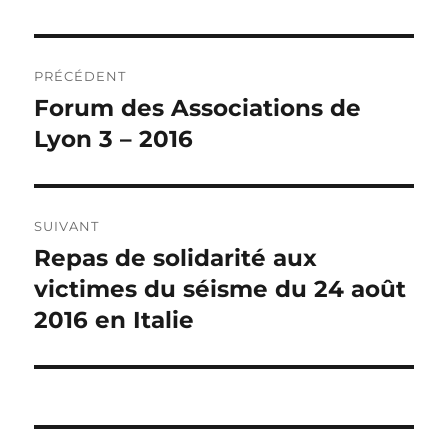
Navigation
PRÉCÉDENT
de
Forum des Associations de
Publication
précédente :
Lyon 3 – 2016
l’article
SUIVANT
Repas de solidarité aux
Publication
suivante :
victimes du séisme du 24 août
2016 en Italie