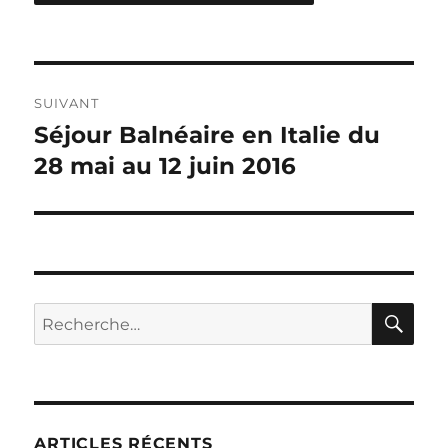
Navigation
SUIVANT
de
Séjour Balnéaire en Italie du
Publication
suivante :
28 mai au 12 juin 2016
l’article
RE
Recherche
pour :
ARTICLES RÉCENTS