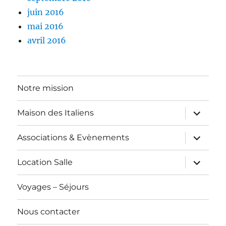
juin 2016
mai 2016
avril 2016
Notre mission
ouvrir
Maison des Italiens
le
sous-
menu
ouvrir
Associations & Evènements
le
sous-
menu
ouvrir
Location Salle
le
sous-
menu
Voyages – Séjours
Nous contacter