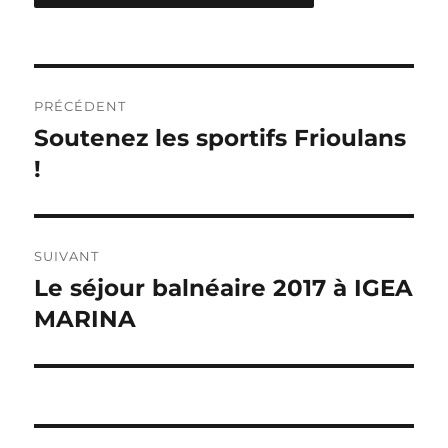
Navigation
PRÉCÉDENT
de
Soutenez les sportifs Frioulans
Publication
précédente :
!
l’article
SUIVANT
Le séjour balnéaire 2017 à IGEA
Publication
suivante :
MARINA