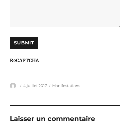
ReCAPTCHA
Auteur
Publié
Catégories
4 juillet 2017
Manifestations
le
Laisser un commentaire